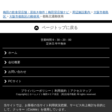
梅田の飲食貸店舗・居抜き物件｜梅田貸店舗ナビ
>
周辺施設案内
>
大阪市都島
区
>
大阪市都島区の郵便局
>
都島北通郵便局
ページトップに戻る
営業時間:9：30～20：00
定休日:年中無休
ホーム
会社概要
お問い合わせ
PCサイト
プライバシーポリシー
利用規約
｜アクセスマップ
｜
Copyright(c) ホームメイト梅田ＨＥＰ前店 (有)住地不動産 All rights reserved.
当サイトでは、お客様の当サイト利用状況把握、サービス向上検討を目的と
して、クッキー（Cookie）を使用しています。