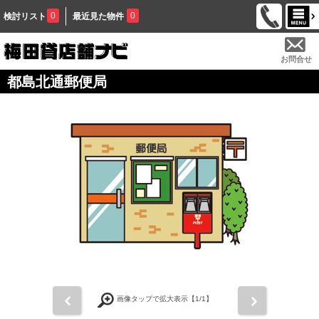
0
0
検討リスト
最近見た物件
お問合せ
都島北通郵便局
前
次
画像タップで拡大表示【
1
/1】