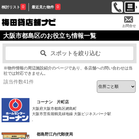
0
0
検討リスト
最近見た物件
お問合せ
大阪市都島区のお役立ち情報一覧
スポットを絞り込む
※物件情報の周辺施設紹介のページであり、各店舗への問い合わせは当
社では対応できません。
該当件数
41
件
コーナン 片町店
大阪府大阪市都島区網島町
大阪市営長堀鶴見緑地線 大阪ビジネスパーク駅
-
都島野江内代郵便局