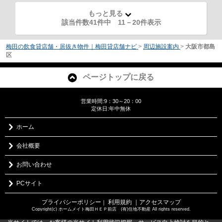
もっと見る
該当件数41件中
11
－
20
件表示
梅田の飲食貸店舗・居抜き物件｜梅田貸店舗ナビ
>
周辺施設案内
>
大阪市都島
区
ページトップに戻る
営業時間:9：30～20：00
定休日:年中無休
ホーム
会社概要
お問い合わせ
PCサイト
プライバシーポリシー
利用規約
｜アクセスマップ
｜
Copyright(c) ホームメイト梅田ＨＥＰ前店 (有)住地不動産 All rights reserved.