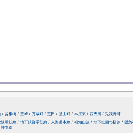
地
/
曾根崎
/
豊崎
/
万歳町
/
芝田
/
堂山町
/
本庄東
/
西天満
/
兎我野町
大阪環状線
/
地下鉄御堂筋線
/
東海道本線
/
福知山線
/
地下鉄四つ橋線
/
阪急
阪神本線