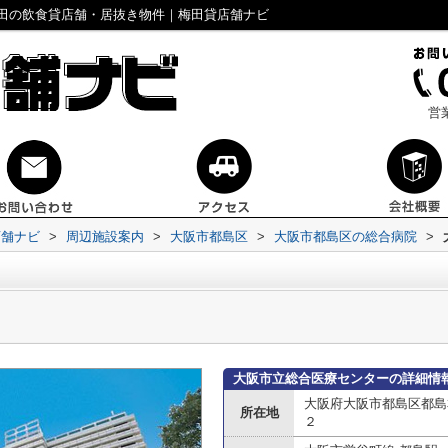
田の飲食貸店舗・居抜き物件｜梅田貸店舗ナビ
営
店舗ナビ
>
周辺施設案内
>
大阪市都島区
>
大阪市都島区の総合病院
>
大阪市立総合医療センターの詳細情
大阪府大阪市都島区都島
所在地
２