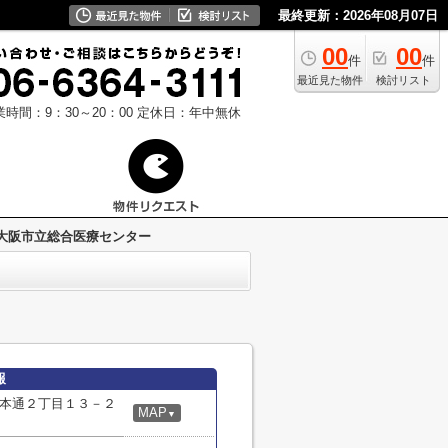
最終更新：2026年08月07日
00
00
件
件
最近見た物件
検討リスト
業時間：9：30～20：00
定休日：年中無休
大阪市立総合医療センター
報
本通２丁目１３－２
MAP
▼