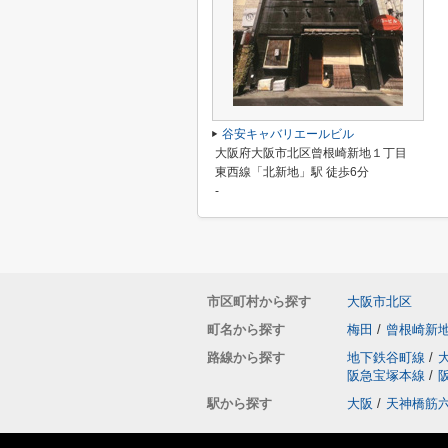
谷安キャバリエールビル
大阪府大阪市北区曾根崎新地１丁目
東西線「北新地」駅 徒歩6分
-
市区町村から探す
大阪市北区
町名から探す
梅田
/
曾根崎新
路線から探す
地下鉄谷町線
/
阪急宝塚本線
/
駅から探す
大阪
/
天神橋筋