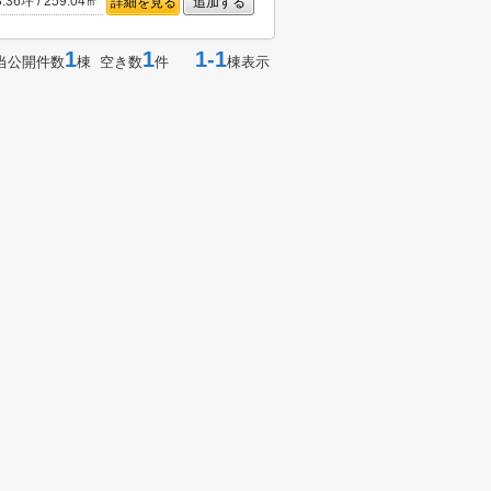
8.36坪 / 259.04㎡
詳細を見る
追加する
1
1
1-1
当公開件数
棟 空き数
件
棟表示