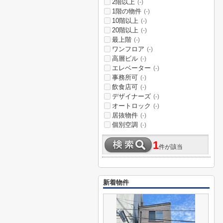
2階以上
(-)
1階の物件
(-)
10階以上
(-)
20階以上
(-)
最上階
(-)
ワンフロア
(-)
高層ビル
(-)
エレベーター
(-)
事務所可
(-)
飲食店可
(-)
デザイナーズ
(-)
オートロック
(-)
居抜物件
(-)
個別空調
(-)
1
件が該当
新着物件