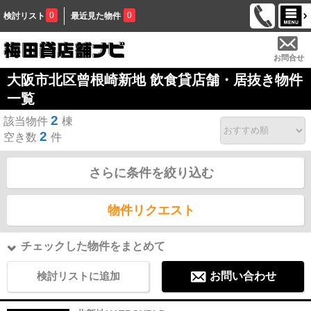
0
0
検討リスト
最近見た物件
お問合せ
大阪市北区曾根崎新地 飲食貸店舗・居抜き物件
一覧
2
該当物件
棟
2
空き数
件
さらに条件を絞り込む
物件リクエスト
チェックした物件をまとめて
検討リストに追加
お問い合わせ