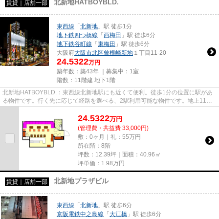
北新地HATBOYBLD.
賃貸｜店舗一部
東西線
「
北新地
」駅 徒歩1分
地下鉄四つ橋線
「
西梅田
」駅 徒歩6分
地下鉄谷町線
「
東梅田
」駅 徒歩6分
大阪府
大阪市北区
曾根崎新地
１丁目11-20
24.5322
万円
築年数：築43年 ｜募集中：
1室
階数：11階建 地下1階
北新地HATBOYBLD.：東西線北新地駅にも近くて便利。徒歩1分の位置に駅があ
る物件です。行く先に応じて経路を選べる、2駅利用可能な物件です。地上11階
建てでニーズの高い物件です。エ...
24.5322
万
円
(管理費・共益費 33,000円)
敷：0ヶ月｜礼：55万円
所在階：8階
坪数：12.39坪｜面積：40.96㎡
坪単価：
1.98
万円
北新地プラザビル
賃貸｜店舗一部
東西線
「
北新地
」駅 徒歩6分
京阪電鉄中之島線
「
大江橋
」駅 徒歩6分