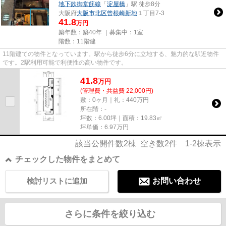
地下鉄御堂筋線
「
淀屋橋
」駅 徒歩8分
大阪府
大阪市北区
曾根崎新地
１丁目7-3
41.8
万円
築年数：築40年 ｜募集中：
1室
階数：11階建
11階建ての物件となっています。駅から徒歩6分に立地する、魅力的な駅近物件
です。2駅利用可能で利便性の高い物件です。
41.8
万
円
(管理費・共益費 22,000円)
敷：0ヶ月｜礼：440万円
所在階：-
坪数：6.00坪｜面積：19.83㎡
坪単価：
6.97
万円
該当公開件数
2
棟 空き数
2
件
1-2
棟表示
チェックした物件をまとめて
検討リストに追加
お問い合わせ
さらに条件を絞り込む