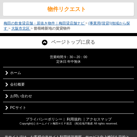
物件リクエスト
梅田の飲食貸店舗・居抜き物件｜梅田貸店舗ナビ
>
(事業用(賃貸))地域から探
す
>
大阪市北区
>
曾根崎新地の賃貸物件
ページトップに戻る
営業時間:9：30～20：00
定休日:年中無休
ホーム
会社概要
お問い合わせ
PCサイト
プライバシーポリシー
利用規約
｜アクセスマップ
｜
Copyright(c) ホームメイト梅田ＨＥＰ前店 (有)住地不動産 All rights reserved.