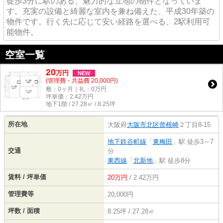
徒歩3分に駅のある、魅力的な立地の物件となっていま
す。充実の設備と綺麗な室内を兼ね備えた、平成30年築の
物件です。行く先に応じて安い経路を選べる、2駅利用可
能物件。
空室一覧
20
万
円
NEW
(管理費・共益費 20,000円)
敷：0ヶ月｜礼：0万円
坪単価：
2.42
万円
地下1階 / 27.28㎡ / 8.25坪
所在地
大阪府
大阪市北区
曾根崎
２丁目8-15
地下鉄谷町線
「
東梅田
」駅 徒歩3～7
交通
分
東西線
「
北新地
」駅 徒歩8分
賃料 / 坪単価
20万円
/ 2.42万円
管理費等
20,000円
坪数 / 面積
8.25坪 / 27.28㎡