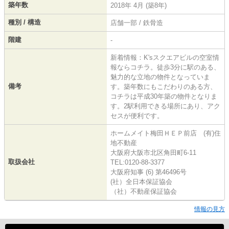
築年数
2018年 4月 (築8年)
種別 / 構造
店舗一部 / 鉄骨造
階建
-
新着情報：K'sスクエアビルの空室情
報ならコチラ。徒歩3分に駅のある、
魅力的な立地の物件となっていま
備考
す。築年数にもこだわりのある方、
コチラは平成30年築の物件となりま
す。2駅利用できる場所にあり、アク
セスが便利です。
ホームメイト梅田ＨＥＰ前店 (有)住
地不動産
大阪府大阪市北区角田町6-11
取扱会社
TEL:0120-88-3377
大阪府知事 (6) 第46496号
(社）全日本保証協会
（社）不動産保証協会
情報の見方