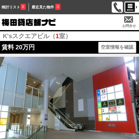
0
0
検討リスト
最近見た物件
お問合せ
K'sスクエアビル（
1
室）
賃料
20万円
空室情報を確認