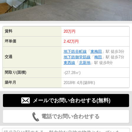
賃料
20万円
坪単価
2.42万円
地下鉄谷町線
「
東梅田
」駅 徒歩3分
交通
地下鉄御堂筋線
「
梅田
」駅 徒歩7分
東西線
「
北新地
」駅 徒歩8分
間取り(面積)
-(27.28㎡)
築年月
2018年 4月(築8年)
メールでお問い合わせする(無料)
電話でお問い合わせする