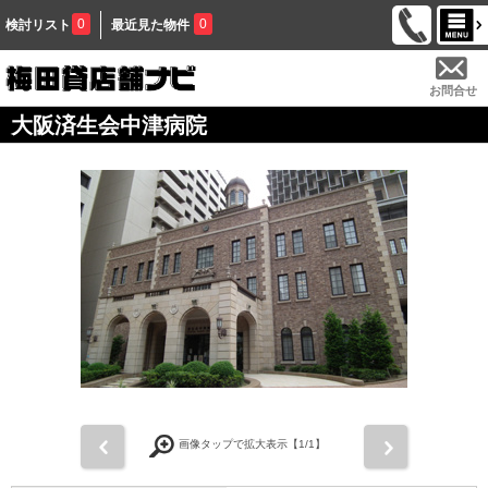
0
0
検討リスト
最近見た物件
お問合せ
大阪済生会中津病院
前
次
画像タップで拡大表示【
1
/1】