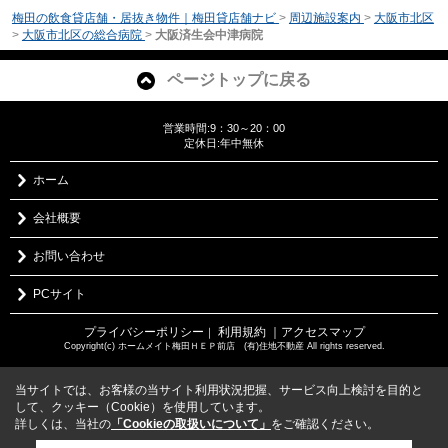
梅田の飲食貸店舗・居抜き物件｜梅田貸店舗ナビ
>
周辺施設案内
>
大阪市北区
>
大阪市北区の総合病院
>
大阪済生会中津病院
ページトップに戻る
営業時間:9：30～20：00
定休日:年中無休
ホーム
会社概要
お問い合わせ
PCサイト
プライバシーポリシー
利用規約
｜アクセスマップ
｜
Copyright(c) ホームメイト梅田ＨＥＰ前店 (有)住地不動産 All rights reserved.
当サイトでは、お客様の当サイト利用状況把握、サービス向上検討を目的と
して、クッキー（Cookie）を使用しています。
詳しくは、当社の
「Cookieの取扱いについて」
をご確認ください。