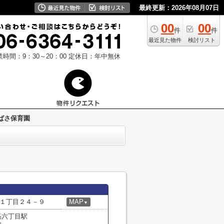
最終更新：2026年08月07日
00
00
件
件
最近見た物件
検討リスト
業時間：9：30～20：00
定休日：年中無休
ばさ保育園
１丁目２４－９
MAP
▼
筋六丁目駅