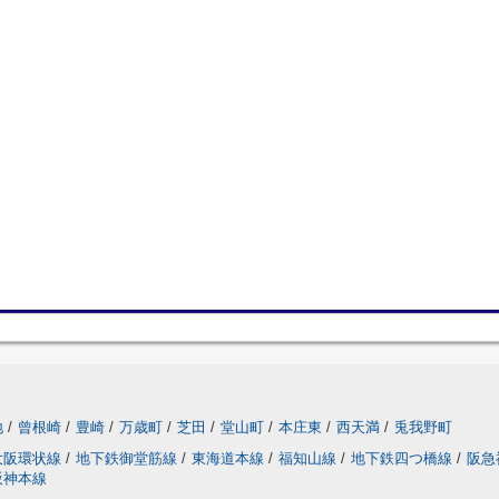
地
/
曾根崎
/
豊崎
/
万歳町
/
芝田
/
堂山町
/
本庄東
/
西天満
/
兎我野町
大阪環状線
/
地下鉄御堂筋線
/
東海道本線
/
福知山線
/
地下鉄四つ橋線
/
阪急
阪神本線