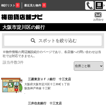
0
0
検討リスト
最近見た物件
お問合せ
大阪市淀川区の銀行
スポットを絞り込む
※物件情報の周辺施設紹介のページであり、各店舗への問い合わせは当
社では対応できません。
該当件数
3
件
三菱東京ＵＦＪ銀行 十三支店
大阪府大阪市淀川区十三本町１丁目
阪急神戸本線 十三駅
-
三井住友銀行 十三支店