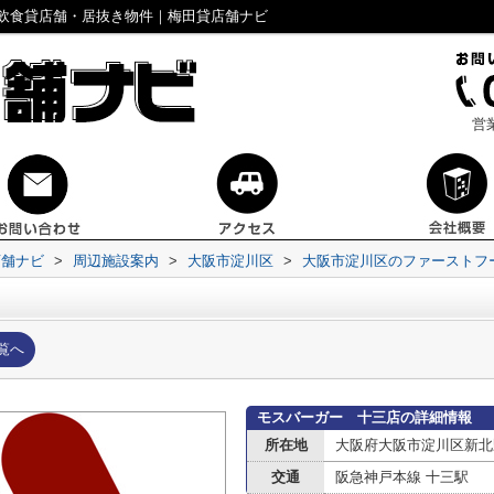
飲食貸店舗・居抜き物件｜梅田貸店舗ナビ
営
店舗ナビ
>
周辺施設案内
>
大阪市淀川区
>
大阪市淀川区のファーストフ
覧へ
モスバーガー 十三店の詳細情報
所在地
大阪府大阪市淀川区新北
交通
阪急神戸本線 十三駅