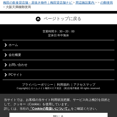
梅田の飲食貸店舗・居抜き物件｜梅田貸店舗ナビ
>
周辺施設案内
>
>
の郵便局
>
大阪天満橋郵便局
ページトップに戻る
営業時間:9：30～20：00
定休日:年中無休
ホーム
会社概要
お問い合わせ
PCサイト
プライバシーポリシー
利用規約
｜アクセスマップ
｜
Copyright(c) ホームメイト梅田ＨＥＰ前店 (有)住地不動産 All rights reserved.
当サイトでは、お客様の当サイト利用状況把握、サービス向上検討を目的と
して、クッキー（Cookie）を使用しています。
詳しくは、当社の
「Cookieの取扱いについて」
をご確認ください。
閉じる