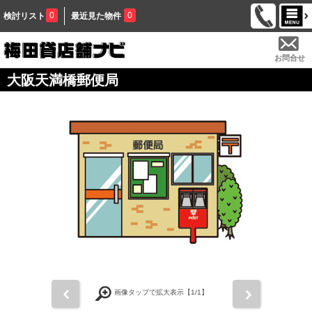
0
0
検討リスト
最近見た物件
お問合せ
大阪天満橋郵便局
前
次
画像タップで拡大表示【
1
/1】